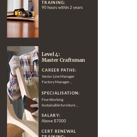
TRAINING:
90 hours within 2 years
Level 4:
Master Craftsman
CAREER PATHS:
Senior Line Manager

Factory Manager

Master Furniture Craftsmen
SPECIALISATION:
Fine Working

Sustainable furniture 
practices.

SALARY:
Artistic Furniture 
Above $7000
Sculptures.

Education or Instructional 
CERT RENEWAL
Sharing or Teaching
TRAINING: