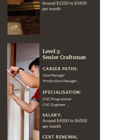
Maintenance technician

Around $3200 to $3800
CAD/CAM Designer
Warehouse Supervisor

per month
Production Planer
Level 3:
Senior Craftsman
CAREER PATHS:
Line Manager

Production Manager

Project Manager

SPECIALISATION:
Senior Craftsmen

Quality Control Inspector
CNC Programmer

CNC Engineer 

Project management

SALARY:
Production Management

Around $4000 to $6000
Furniture Designing
per month
CERT RENEWAL